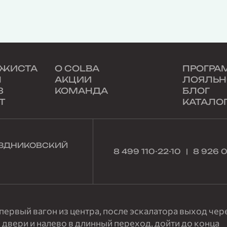
АЖИСТА
О COLBA
ПРОГРА
Н
АКЦИИ
ЛОЯЛЬН
З
КОМАНДА
БЛОГ
Т
КАТАЛО
НЕЗДНИКОВСКИЙ
8 499 110-22-10
8 926 
ервый вагон из центра, после эскалатора выход чер
 двери и налево в длинный переход, дойти до конца