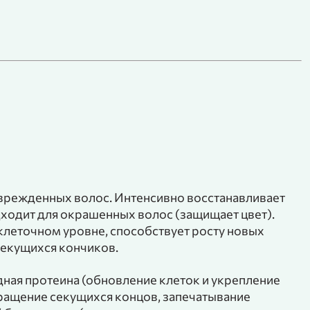
врежденных волос. Интенсивно восстанавливает
одходит для окрашенных волос (защищает цвет).
клеточном уровне, способствует росту новых
секущихся кончиков.
ная протеина (обновление клеток и укрепление
вращение секущихся концов, запечатывание