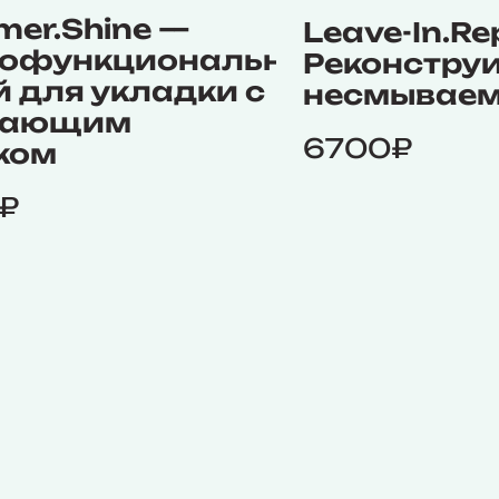
mer.Shine —
Leave-In.Re
офункциональный
Реконстру
й для укладки с
несмываем
цающим
6700₽
ком
₽