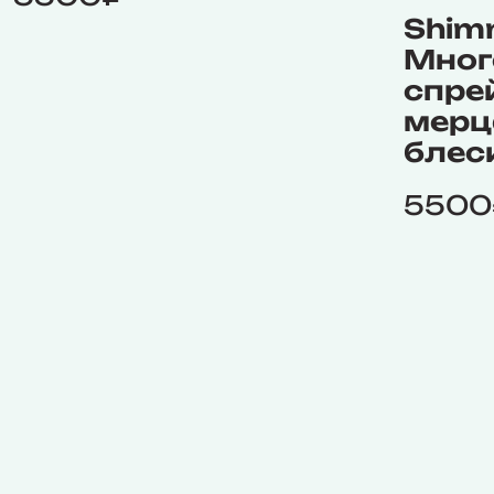
Shim
Мног
спре
мер
блес
5500