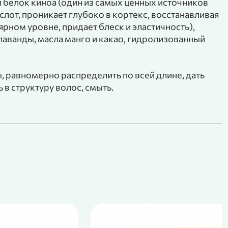
 белок киноа (один из самых ценных источников
лот, проникает глубоко в кортекс, восстанавливая
рном уровне, придает блеск и эластичность),
 лаванды, масла манго и какао, гидролизованный
, равномерно распределить по всей длине, дать
в структуру волос, смыть.