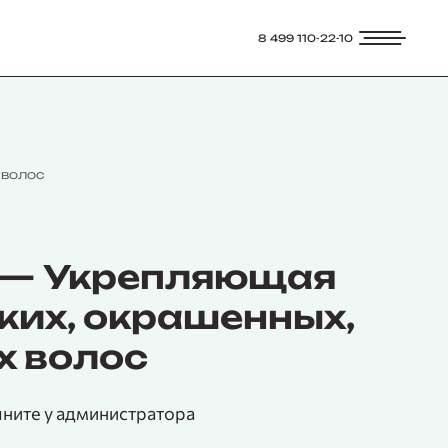
8 499 110-22-10
 волос
 — Укрепляющая
ких, окрашенных,
 волос
чните у администратора