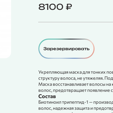
8100
₽
Зарезервировать
Укрепляющая маска для тонких по
структуру волоса, не утяжеляя. П
Маска восстанавливает волосы на 
волос, предотвращает появление 
Состав
Биотиноил трипептид-1 — производ
волос, надежная защита и предот