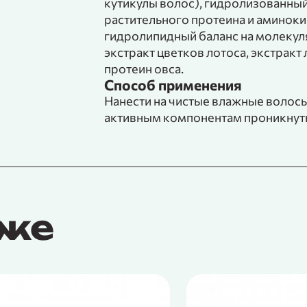
кутикулы волос), гидролизованный
растительного протеина и аминокис
гидролипидный баланс на молекуля
экстракт цветков лотоса, экстракт
протеин овса.
Способ применения
Нанести на чистые влажные волосы
активным компонентам проникнуть 
кже