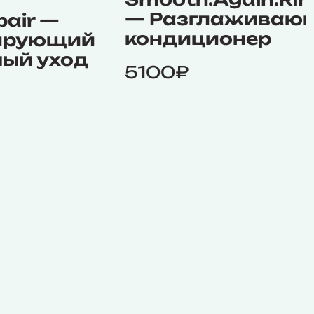
— Разглаживаю
pair —
кондиционер
ирующий
ый уход
5100₽