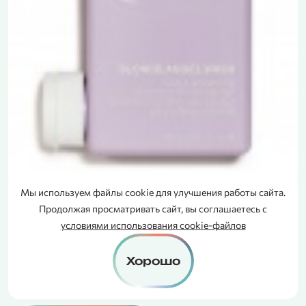
Мы используем файлы cookie для улучшения работы сайта.
СЕРТИФИКАТ
Продолжая просматривать сайт, вы соглашаетесь с
Blonde.Angel.Wash — Шампунь для
В ПОДАРОК
условиями использования cookie-файлов
светлых волос
250 мл
Хорошо
5100₽