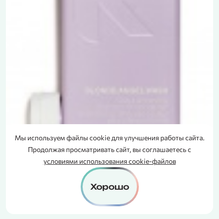
Мы используем файлы cookie для улучшения работы сайта.
СЕРТИФИКАТ
Продолжая просматривать сайт, вы соглашаетесь с
В ПОДАРОК
условиями использования cookie-файлов
Хорошо
Blonde.Angel.Wash — Шампунь для
светлых волос