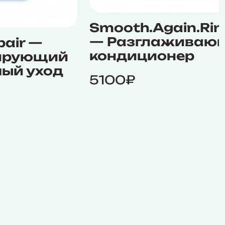
Smooth.Again.Rin
— Разглаживаю
pair —
кондиционер
ирующий
ый уход
5100₽