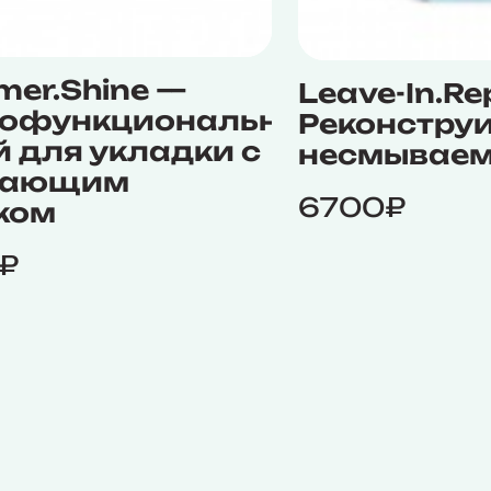
mer.Shine —
Leave-In.Re
офункциональный
Реконстру
й для укладки с
несмываем
цающим
6700₽
ком
₽