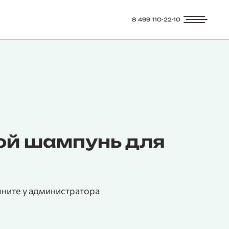
8 499 110-22-10
хой шампунь для
чните у администратора