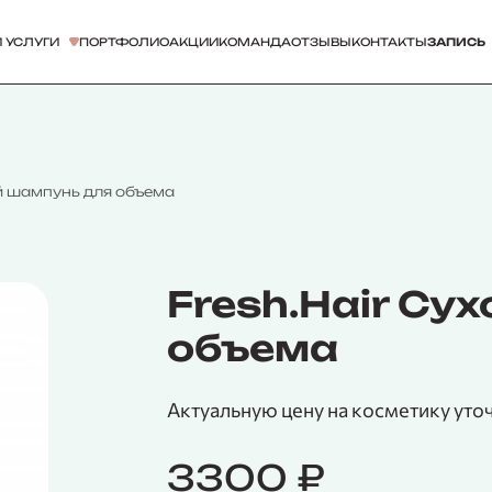
 УСЛУГИ
ПОРТФОЛИО
АКЦИИ
КОМАНДА
ОТЗЫВЫ
КОНТАКТЫ
ЗАПИСЬ
ой шампунь для объема
Fresh.Hair Су
объема
Актуальную цену на косметику уто
3300
₽