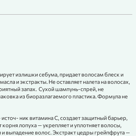
рует излишки себума, придает волосам блеск и
асла и экстракты. Не оставляет налета на волосах,
приятный запах. Сухой шампунь-спрей, не
паковка из биоразлагаемого пластика. Формула не
 источ- ник витамина С, создает защитный барьер,
т корня лопуха — укрепляет и уплотняет волосы,
 и выпадение волос. Экстракт цедры грейпфрута —