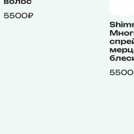
волос
5500₽
Shim
Мног
спре
мер
блес
5500