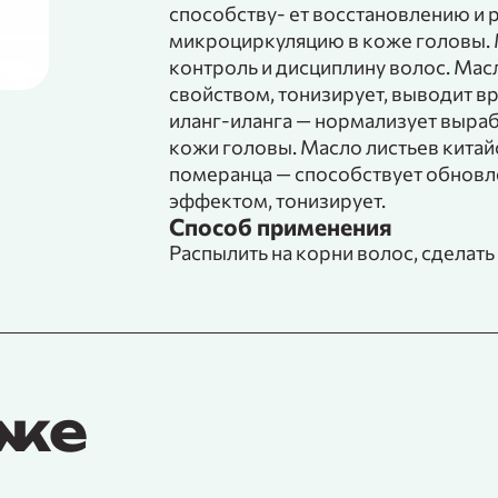
способству- ет восстановлению и р
микроциркуляцию в коже головы. М
контроль и дисциплину волос. Мас
свойством, тонизирует, выводит в
иланг-иланга — нормализует выраб
кожи головы. Масло листьев китай
померанца — способствует обнов
эффектом, тонизирует.
Способ применения
Распылить на корни волос, сделать
кже