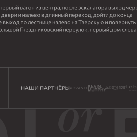
ервый вагон из центра, после эскалатора выход чер
 двери и налево в длинный переход, дойти до конца
е выход по лестнице налево на Тверскую и повернуть
Большой Гнездниковский переулок, первый дом слева
НАШИ ПАРТНЁРЫ