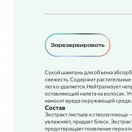
Зарезервировать
Сухой шампунь для объема абсорби
свежесть. Содержит растительные м
легко удаляется. Нейтрализует не
оставляющий налета на волосах. У
наносит вреда окружающей среде.
Состав
Экстракт листьев и ствола плюща —
увлажняет, придает блеск. Экстрак
предотвращает появление перхоти