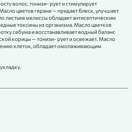
осту волос, тонизи- рует и стимулирует
асло цветов герани — придает блеск, улучшает
ло листьев мелиссы обладает антисептическим
редные токсины из организма. Масло цветков
отку себума и восстанавливает водный баланс
ской корицы — тонизи- рует и освежает. Масло
лению клеток, обладает омолаживающим
 укладку.