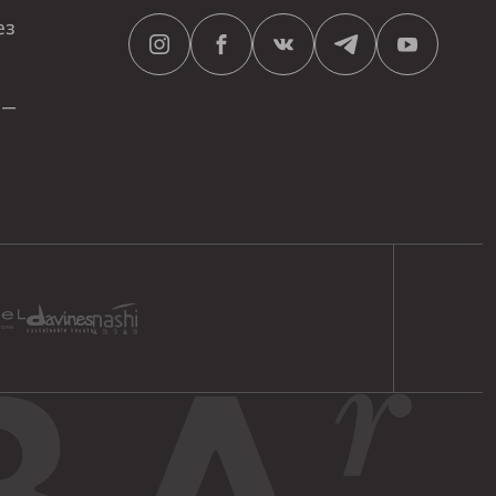
ез
 —