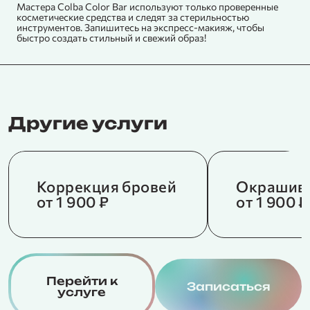
Мастера Colba Color Bar используют только проверенные
косметические средства и следят за стерильностью
инструментов. Запишитесь на экспресс-макияж, чтобы
быстро создать стильный и свежий образ!
Другие услуги
Коррекция бровей
Окрашива
от 1 900 ₽
от 1 900 ₽
О
п
Перейти к
Записаться
услуге
в