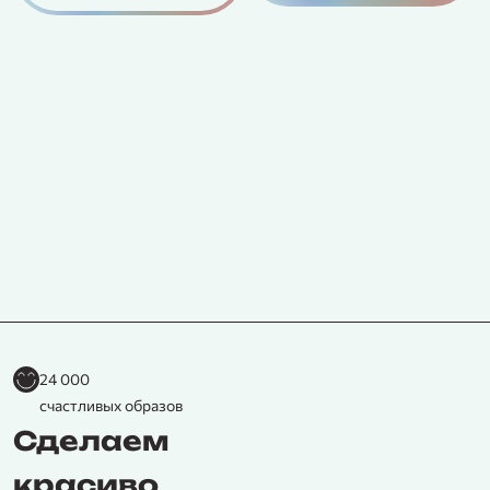
с
п
б
к
п
24 000
счастливых образов
Сделаем
красиво