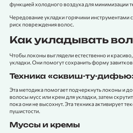
функцией холодного воздуха для минимизации т
Чередование укладки горячими инструментами с
риск повреждения волос.
Как укладывать во
Чтобы локоны выглядели естественно и красиво
укладки. Они помогут сохранить форму завитков 
Техника «сквиш-ту-дифью
Эта методика помогает подчеркнуть локоны и до
волосы мусс или крем для укладки, затем скрутит
пока они не высохнут. Эта техника активирует те
пушистости.
Муссы и кремы