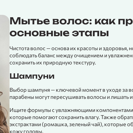
Мытье волос: как п
основные этапы
Чистота волос — основа их красоты и здоровья, 
соблюдать баланс между очищением и увлажнен
сохранить их природную текстуру.
Шампуни
Выбор шампуня — ключевой момент в уходе за в
парабены могут пересушивать волосы и лишать и
Ищите формулы с увлажняющими компонентами, т
которые помогают сохранить влагу. Также обрат
экстрактами (ромашка, зеленый чай), которые 
кожу головы.