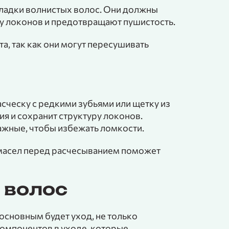
ладки волнистых волос. Они должны
 локонов и предотвращают пушистость.
а, так как они могут пересушивать
сческу с редкими зубьями или щетку из
я и сохранит структуру локонов.
лажные, чтобы избежать ломкости.
масел перед расчесыванием поможет
 волос
основным будет уход, не только
компонентов в уходе, которые