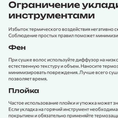
Ограничение уклад
инструментами
Избыток термического воздействия негативно ск
Соблюдение простых правил поможет минимизи
Фен
При сушке волос используйте диффузор на низк
естественную текстуру и объем. Наносите термо
минимизировать повреждения. Лучше всего суши
позволяет время.
Плойка
Частое использование плойки и утюжка может зн
Если укладка на горячий инструмент необходим
покрытием и обязательно применяйте термозащит