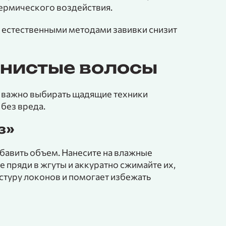
ермического воздействия.
 естественными методами завивки снизит
лнистые волосы
, важно выбирать щадящие техники
без вреда.
з»
бавить объем. Нанесите на влажные
е пряди в жгуты и аккуратно сжимайте их,
кстуру локонов и помогает избежать