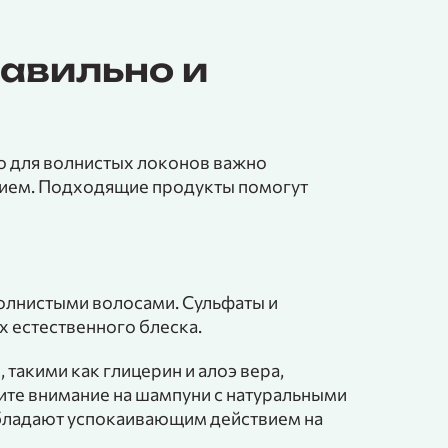
равильно и
но для волнистых локонов важно
ием. Подходящие продукты помогут
олнистыми волосами. Сульфаты и
х естественного блеска.
акими как глицерин и алоэ вера,
ите внимание на шампуни с натуральными
обладают успокаивающим действием на