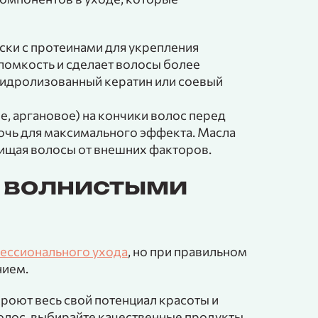
ски с протеинами для укрепления
ломкость и сделает волосы более
гидролизованный кератин или соевый
е, аргановое) на кончики волос перед
ночь для максимального эффекта. Масла
ищая волосы от внешних факторов.
а волнистыми
ессионального ухода
, но при правильном
нием.
кроют весь свой потенциал красоты и
волос, выбирайте качественные продукты