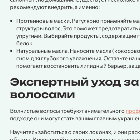
рекомендуют внедрить, а именно:
Протеиновые маски. Регулярно применяйте ма
структуры волос. Это поможет предотвратить 
упругими. Выбирайте продукты, содержащие 
белок.
Натуральные масла. Наносите масла (кокосово
сном для глубокого увлажнения. Оставьте на 
помогают восстановить липидный барьер, защ
Экспертный уход з
волосами
Волнистые волосы требуют внимательного
проф
подходе они могут стать вашим главным украше
Научитесь заботиться о своих локонах, и они рас
объема. Инвестируйте время в изучение ваших 