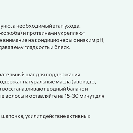
уню, а необходимый этап ухода.
 жожоба) и протеинами укрепляют
е внимание на кондиционеры с низким pH,
авая ему гладкость и блеск.
язательный шаг для поддержания
одержат натуральные масла (авокадо,
м восстанавливают водный баланс и
е волосы и оставляйте на 15-30 минут для
 шапочка, усилит действие активных