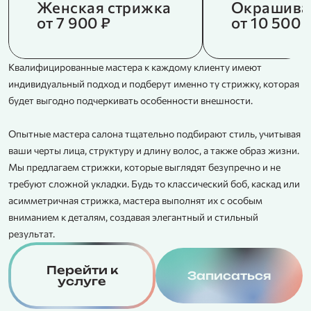
Женская стрижка
Окрашива
от 7 900 ₽
от 10 500 
Квалифицированные мастера к каждому клиенту имеют
К
индивидуальный подход и подберут именно ту стрижку, которая
с
будет выгодно подчеркивать особенности внешности.
в
з
Опытные мастера салона тщательно подбирают стиль, учитывая
Д
ваши черты лица, структуру и длину волос, а также образ жизни.
в
Мы предлагаем стрижки, которые выглядят безупречно и не
п
требуют сложной укладки. Будь то классический боб, каскад или
асимметричная стрижка, мастера выполнят их с особым
вниманием к деталям, создавая элегантный и стильный
результат.
Перейти к
Записаться
услуге