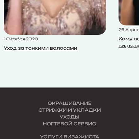
26 Апрел
Кому по
1 Октября 2020
виды, 
Уход за тонкими волосами
ОКРАШИВАНИЕ
СТРИЖКИ И УКЛАДКИ
УХОДЫ
НОГТЕВОЙ СЕРВИС
УСЛУГИ ВИЗАЖИСТА