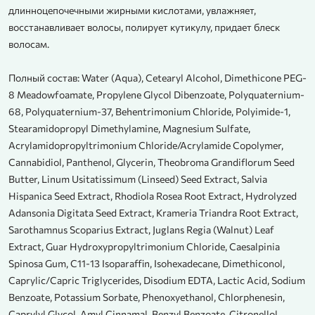
длинноцепочечными жирными кислотами, увлажняет,
восстанавливает волосы, полирует кутикулу, придает блеск
волосам.
Полный состав: Water (Aqua), Cetearyl Alcohol, Dimethicone PEG-
8 Meadowfoamate, Propylene Glycol Dibenzoate, Polyquaternium-
68, Polyquaternium-37, Behentrimonium Chloride, Polyimide-1,
Stearamidopropyl Dimethylamine, Magnesium Sulfate,
Acrylamidopropyltrimonium Chloride/Acrylamide Copolymer,
Cannabidiol, Panthenol, Glycerin, Theobroma Grandiflorum Seed
Butter, Linum Usitatissimum (Linseed) Seed Extract, Salvia
Hispanica Seed Extract, Rhodiola Rosea Root Extract, Hydrolyzed
Adansonia Digitata Seed Extract, Krameria Triandra Root Extract,
Sarothamnus Scoparius Extract, Juglans Regia (Walnut) Leaf
Extract, Guar Hydroxypropyltrimonium Chloride, Caesalpinia
Spinosa Gum, C11-13 Isoparaffin, Isohexadecane, Dimethiconol,
Caprylic/Capric Triglycerides, Disodium EDTA, Lactic Acid, Sodium
Benzoate, Potassium Sorbate, Phenoxyethanol, Chlorphenesin,
Caprylyl Glycol, Amyl Cinnamal, Benzyl Benzoate, Citronellol,