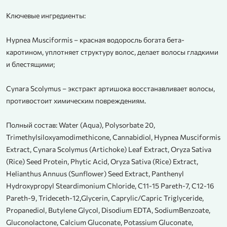
Ключевые ингредиенты:
Hypnea Musciformis – красная водоросль богата бета-
каротином, уплотняет структуру волос, делает волосы гладкими
и блестящими;
Cynara Scolymus – экстракт артишока восстанавливает волосы,
противостоит химическим повреждениям.
Полный состав: Water (Aqua), Polysorbate 20,
Trimethylsiloxyamodimethicone, Cannabidiol, Hypnea Musciformis
Extract, Cynara Scolymus (Artichoke) Leaf Extract, Oryza Sativa
(Rice) Seed Protein, Phytic Acid, Oryza Sativa (Rice) Extract,
Helianthus Annuus (Sunflower) Seed Extract, Panthenyl
Hydroxypropyl Steardimonium Chloride, C11-15 Pareth-7, C12-16
Pareth-9, Trideceth-12,Glycerin, Caprylic/Capric Triglyceride,
Propanediol, Butylene Glycol, Disodium EDTA, SodiumBenzoate,
Gluconolactone, Calcium Gluconate, Potassium Gluconate,