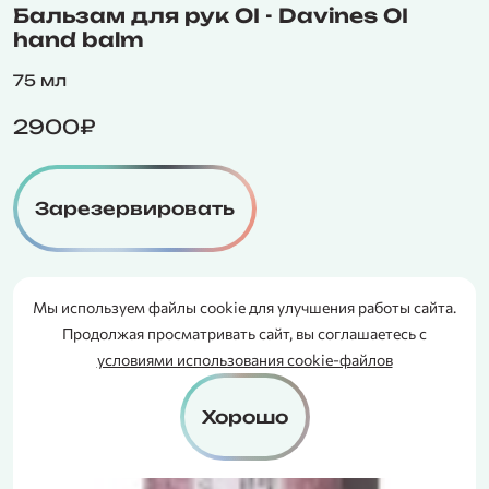
Бальзам для рук OI - Davines OI
hand balm
75 мл
2900₽
Зарезервировать
Мы используем файлы cookie для улучшения работы сайта.
СЕРТИФИКАТ
Продолжая просматривать сайт, вы соглашаетесь с
В ПОДАРОК
условиями использования cookie-файлов
Хорошо