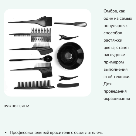
Омбре, как
один из самых
популярных
способов
растяжки
цвета, станет
наглядным
примером
выполнения
этой техники.
Для
проведения
окрашивания
нужно взять:
Профессиональный краситель с осветлителем.