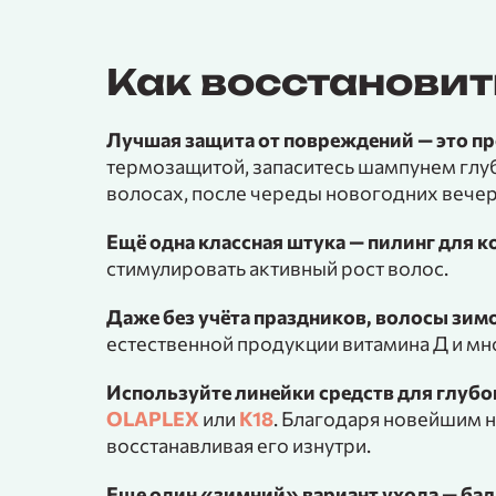
Как восстановит
Лучшая защита от повреждений — это п
термозащитой, запаситесь шампунем глуб
волосах, после череды новогодних вече
Ещё одна классная штука — пилинг для 
стимулировать активный рост волос.
Даже без учёта праздников, волосы зим
естественной продукции витамина Д и мн
Используйте линейки средств для глубо
OLAPLEX
или
K18
. Благодаря новейшим н
восстанавливая его изнутри.
Еще один «зимний» вариант ухода — бал