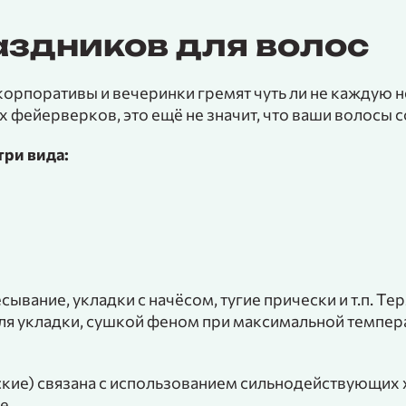
аздников для волос
орпоративы и вечеринки гремят чуть ли не каждую н
 фейерверков, это ещё не значит, что ваши волосы с
ри вида:
сывание, укладки с начёсом, тугие прически и т.п.
ля укладки, сушкой феном при максимальной темпер
кие) связана с использованием сильнодействующих 
е.