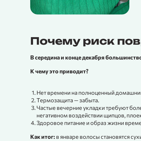
Почему риск по
В середина и конце декабря большинство
К чему это приводит?
Нет времени на полноценный домашний
Термозащита — забыта.
Частые вечерние укладки требуют боле
негативном воздействии щипцов, плоек
Здоровое питание и образ жизни времен
Как итог:
в январе волосы становятся сух