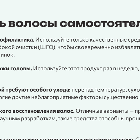
ь волосы самостояте
рофилактика.
Используйте только качественные средс
окой очистки (ШГО), чтобы своевременно избавлятьс
ринок.
кожи головы.
Используйте этот продукт раз в неделю,
ой требуют особого ухода:
перепад температур, сухо
огие другие неблагоприятные факторы существенно в
кого восстановления волос.
Отличные варианты — 
аучным разработкам, такие средства способны прони
ьзамы и маски с натуральными маслами в составе.
С