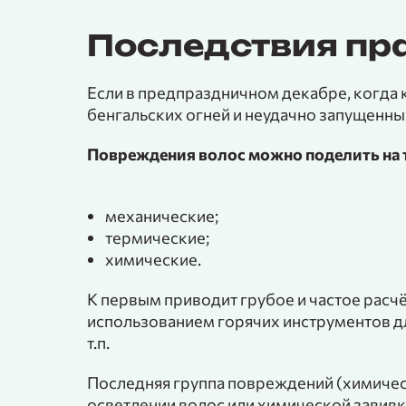
Последствия пр
Если в предпраздничном декабре, когда к
бенгальских огней и неудачно запущенных
Повреждения волос можно поделить на т
механические;
термические;
химические.
К первым приводит грубое и частое расчё
использованием горячих инструментов д
т.п.
Последняя группа повреждений (химичес
осветлении волос или химической завивк