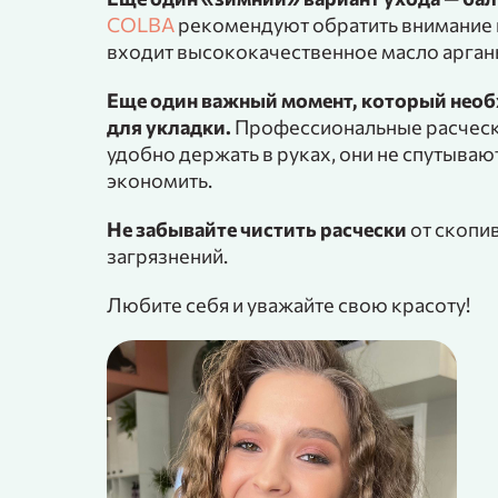
COLBA
рекомендуют обратить внимание 
входит высококачественное масло арган
Еще один важный момент, который необх
для укладки.
Профессиональные расчески
удобно держать в руках, они не спутываю
экономить.
Не забывайте чистить расчески
от скопив
загрязнений.
Любите себя и уважайте свою красоту!