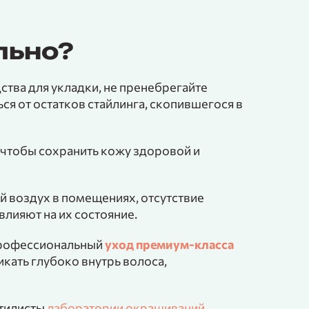
льно?
тва для укладки, не пренебрегайте
я от остатков стайлинга, скопившегося в
 чтобы сохранить кожу здоровой и
й воздух в помещениях, отсутствие
лияют на их состояние.
профессиональный
уход премиум-класса
кать глубоко внутрь волоса,
тилисты
лаборатории окрашиваний