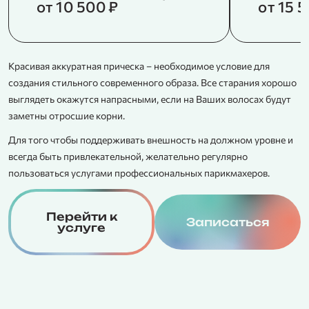
от 10 500 ₽
от 15 
Красивая аккуратная прическа – необходимое условие для
О
создания стильного современного образа. Все старания хорошо
о
выглядеть окажутся напрасными, если на Ваших волосах будут
в
заметны отросшие корни.
р
в
Для того чтобы поддерживать внешность на должном уровне и
к
всегда быть привлекательной, желательно регулярно
пользоваться услугами профессиональных парикмахеров.
Перейти к
Записаться
услуге