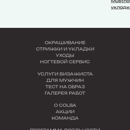
Mustha
укладк
ОКРАШИВАНИЕ
СТРИЖКИ И УКЛАДКИ
УХОДЫ
НОГТЕВОЙ СЕРВИС
УСЛУГИ ВИЗАЖИСТА
ДЛЯ МУЖЧИН
ТЕСТ НА ОБРАЗ
ГАЛЕРЕЯ РАБОТ
О COLBA
АКЦИИ
КОМАНДА