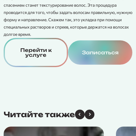
спасением станет текстурирование волос. Эта процедура
проводится для того, чтобы задать волосам правильную, нужную
Н
форму и направление. Скажем так, это укладка при помощи
в
специальных растворов и спреев, которые держатся на волосах
долгое время.
Д
п
п
Перейти к
Записаться
услуге
с
Читайте также