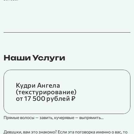
Наши Услуги
Кудри Ангела
(текстурирование)
от 17 500 рублей ₽
Прямые волосы — завить, кучерявые — выпрямить...
«
з
Девушки, вам это знакомо? Если эта поговорка именно о вас, то
п