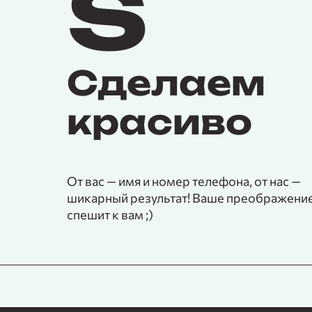
s
Сделаем
красиво
От вас — имя и номер телефона, от нас —
шикарный результат! Ваше преображени
спешит к вам ;)