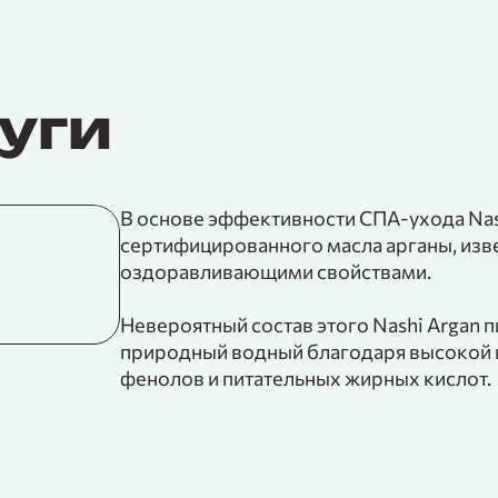
уги
В основе эффективности СПА-ухода Nas
сертифицированного масла арганы, изв
Уход К18 (1 шот)
оздоравливающими свойствами.
от 2 500 рублей ₽
Невероятный состав этого Nashi Argan п
природный водный благодаря высокой к
фенолов и питательных жирных кислот.