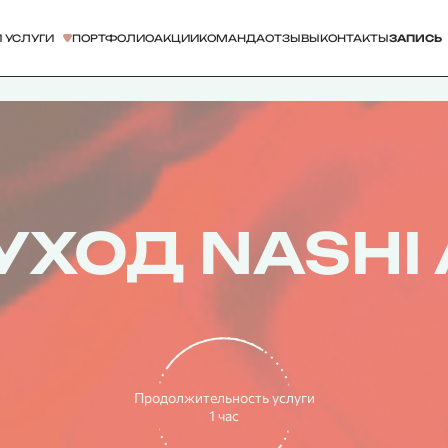
 УСЛУГИ
ПОРТФОЛИО
АКЦИИ
КОМАНДА
ОТЗЫВЫ
КОНТАКТЫ
ЗАПИСЬ
УХОД NASHI
Продолжительность услуги
1 час