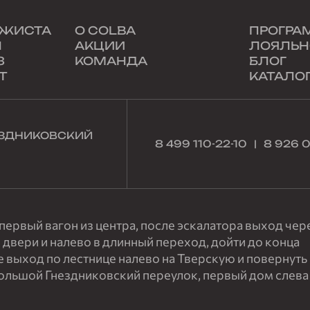
АЖИСТА
О COLBA
ПРОГРА
Н
АКЦИИ
ЛОЯЛЬН
З
КОМАНДА
БЛОГ
Т
КАТАЛО
НЕЗДНИКОВСКИЙ
8 499 110-22-10
8 926 
ервый вагон из центра, после эскалатора выход чер
 двери и налево в длинный переход, дойти до конца
е выход по лестнице налево на Тверскую и повернуть
Большой Гнездниковский переулок, первый дом слева