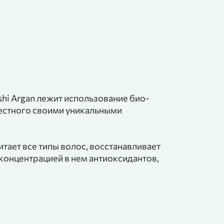
hi Argan лежит использование био-
Уход K18 —
естного своими уникальными
биотическа
Блеск и сила/Жизненная 
прочную ст
Lebel
волосы уже
от 5 500 рублей ₽
итает все типы волос, восстанавливает
онцентрацией в нем антиоксидантов,