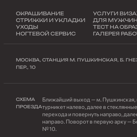
ОКРАШИВАНИЕ
УСЛУГИ ВИЗ
СТРИЖКИ И УКЛАДКИ
ДЛЯ МУЖЧИ
УХОДЫ
ТЕСТ НА ОБРА
НОГТЕВОЙ СЕРВИС
ГАЛЕРЕЯ РАБО
МОСКВА, СТАНЦИЯ М. ПУШКИНСКАЯ, Б. Г
ПЕР., 10
Ближайший выход — м. Пушкинская, п
СХЕМА
турникет налево, далее в стеклянные
ПРОЕЗДА
перехода и повернуть направо, дале
направо. Поворот в первую арку — 
№ 10.