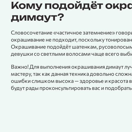
Кому подойдёт ок
димаут?
Словосочетание «частичное затемнение» говори
окрашивание не подходит, поскольку тонирова
Окрашивание подойдёт шатенкам, русоволосым
девушки со светлыми волосами чаще всего выб
Важно! Для выполнения окрашивания димаут лу
мастеру, так как данная техника довольно слож
ошибки слишком высока — здоровье и красота 
будут рады проконсультировать вас и подобрат