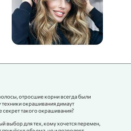
волосы, отросшие корни всегда были
у техники окрашивания димаут
же секрет такого окрашивания?
ый выбор для тех, кому хочется перемен,
т причёске объема, но и позволяет