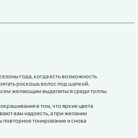
 сезоны года, когда есть возможность
Красивая а
рятать роскошь волос под шапкой.
современно
всем желающим выделиться среди толпы.
если на Ва
Для того ч
окрашивания в том, что яркие цвета
привлекате
вают вам надоесть, а при желании
профессио
ь повторное тонирование и снова