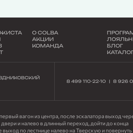
АЖИСТА
О COLBA
ПРОГРА
Н
АКЦИИ
ЛОЯЛЬН
З
КОМАНДА
БЛОГ
Т
КАТАЛО
НЕЗДНИКОВСКИЙ
8 499 110-22-10
8 926 
ервый вагон из центра, после эскалатора выход чер
 двери и налево в длинный переход, дойти до конца
е выход по лестнице налево на Тверскую и повернуть