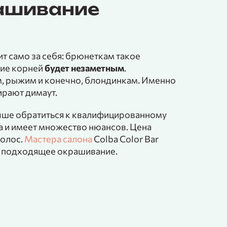
рашивание
т само за себя: брюнеткам такое
ние корней
будет незаметным
.
, рыжим и конечно, блондинкам. Именно
ирают димаут.
чше обратиться к квалифицированному
на и имеет множество нюансов. Цена
волос.
Мастера салона
Colba Color Bar
ь подходящее окрашивание.