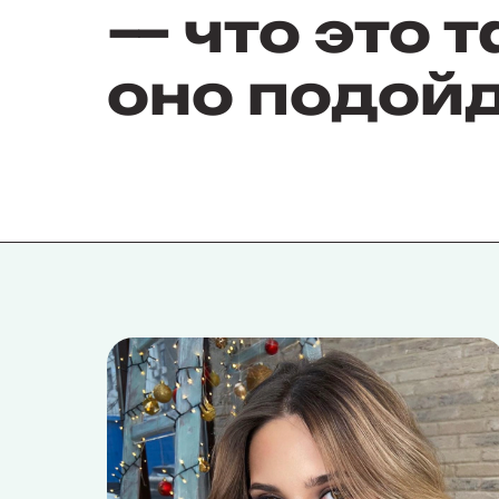
— что это т
оно подой