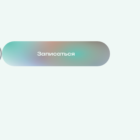
Записаться
П