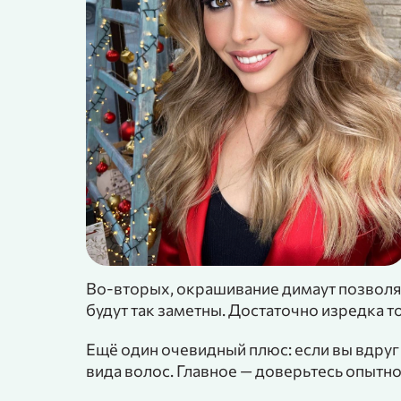
Во-вторых, окрашивание димаут позволяе
будут так заметны. Достаточно изредка 
Ещё один очевидный плюс: если вы вдруг 
вида волос. Главное — доверьтесь опытн