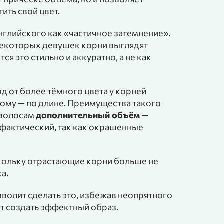
ить свой цвет.
нглийского как «частичное затемнение».
 некоторых девушек корни выглядят
ся это стильно и аккуратно, а не как
д от более тёмного цвета у корней
лому — по длине. Преимущества такого
 волосам
дополнительный объём
—
и фактический, так как окрашенные
скольку отрастающие корни больше не
ка.
зволит сделать это, избежав неопрятного
ет создать эффектный образ.