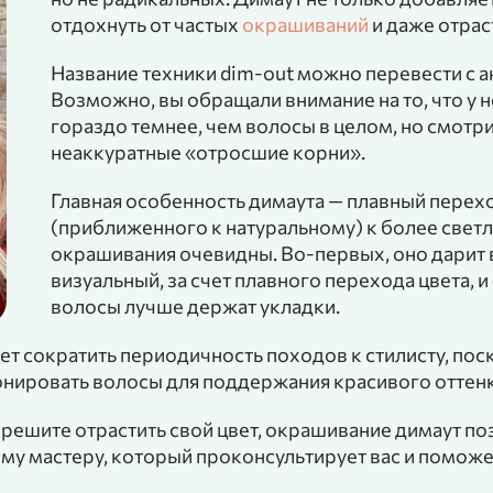
отдохнуть от частых
окрашиваний
и даже отраст
Название техники dim-out можно перевести с а
Возможно, вы обращали внимание на то, что у
гораздо темнее, чем волосы в целом, но смотрит
неаккуратные «отросшие корни».
Главная особенность димаута — плавный перехо
(приближенного к натуральному) к более свет
окрашивания очевидны. Во-первых, оно дарит
визуальный, за счет плавного перехода цвета, 
волосы лучше держат укладки.
т сократить периодичность походов к стилисту, по
тонировать волосы для поддержания красивого оттен
решите отрастить свой цвет, окрашивание димаут по
ому мастеру, который проконсультирует вас и помож